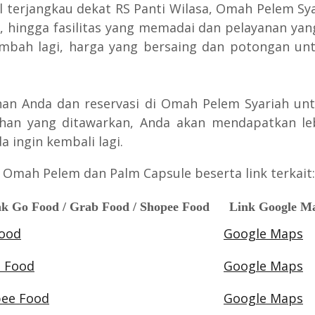
terjangkau dekat RS Panti Wilasa, Omah Pelem Syar
hingga fasilitas yang memadai dan pelayanan yang
ah lagi, harga yang bersaing dan potongan untu
lanan Anda dan reservasi di Omah Pelem Syariah
an yang ditawarkan, Anda akan mendapatkan le
ingin kembali lagi.
 Omah Pelem dan Palm Capsule beserta link terkait:
k Go Food / Grab Food / Shopee Food
Link Google M
ood
Google Maps
 Food
Google Maps
ee Food
Google Maps