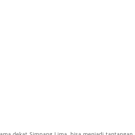
tama dekat Simpang Lima, bisa menjadi tantangan