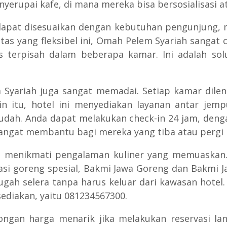
yerupai kafe, di mana mereka bisa bersosialisasi a
dapat disesuaikan dengan kebutuhan pengunjung, m
s yang fleksibel ini, Omah Pelem Syariah sangat
terpisah dalam beberapa kamar. Ini adalah sol
m Syariah juga sangat memadai. Setiap kamar dile
n itu, hotel ini menyediakan layanan antar jem
udah. Anda dapat melakukan check-in 24 jam, deng
i sangat membantu bagi mereka yang tiba atau pergi
 menikmati pengalaman kuliner yang memuaskan.
nasi goreng spesial, Bakmi Jawa Goreng dan Bakmi 
gah selera tanpa harus keluar dari kawasan hote
ediakan, yaitu 081234567300.
gan harga menarik jika melakukan reservasi lan