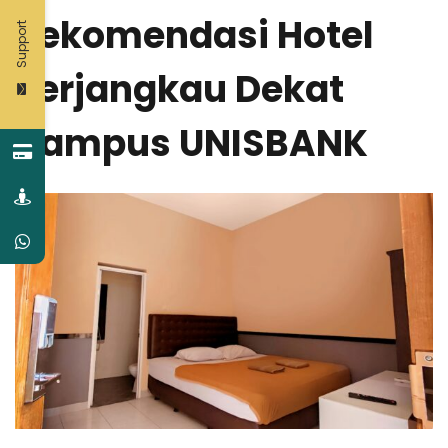
Rekomendasi Hotel
Support
Terjangkau Dekat
Kampus UNISBANK