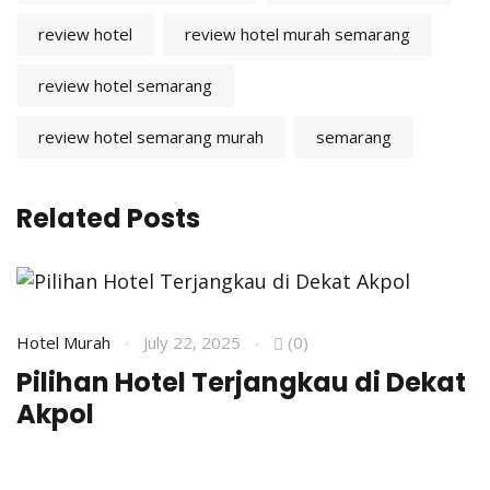
review hotel
review hotel murah semarang
review hotel semarang
review hotel semarang murah
semarang
Related Posts
Hotel Murah
July 22, 2025
(0)
H
Pilihan Hotel Terjangkau di Dekat
R
Akpol
A