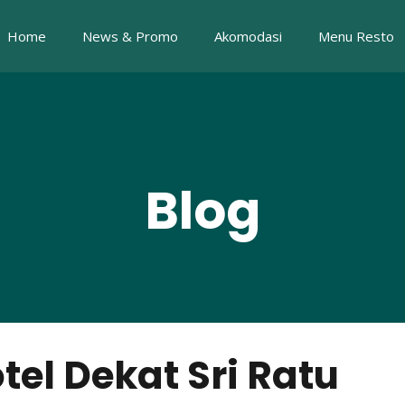
Home
News & Promo
Akomodasi
Menu Resto
Blog
el Dekat Sri Ratu