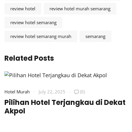
review hotel
review hotel murah semarang
review hotel semarang
review hotel semarang murah
semarang
Related Posts
Hotel Murah
July 22, 2025
(0)
H
Pilihan Hotel Terjangkau di Dekat
R
Akpol
A