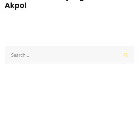
R
Akpol
A
Search
for: