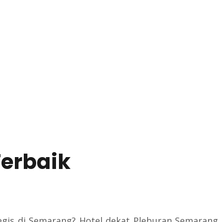
Terbaik
egis di Semarang? Hotel dekat Pleburan Semarang