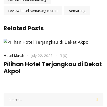
review hotel semarang murah
semarang
Related Posts
Hotel Murah
July 22, 2025
(0)
H
Pilihan Hotel Terjangkau di Dekat
R
Akpol
A
Search
for: