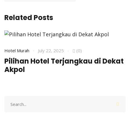
Related Posts
Hotel Murah
July 22, 2025
(0)
H
Pilihan Hotel Terjangkau di Dekat
R
Akpol
A
Search
for: