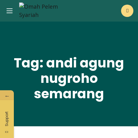
Tag: andi agung
nugroho
semarang
←
Support
i