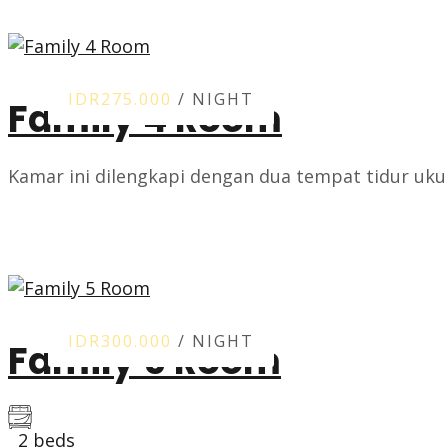
ROOM DETAIL
IDR275.000
/ NIGHT
Family 4 Room
Kamar ini dilengkapi dengan dua tempat tidur uku
ROOM DETAIL
IDR300.000
/ NIGHT
Family 5 Room
2 beds