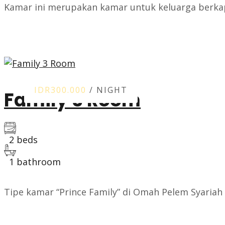
Kamar ini merupakan kamar untuk keluarga berkapa
ROOM DETAIL
IDR300.000
/ NIGHT
Family 3 Room
2 beds
1 bathroom
Tipe kamar “Prince Family” di Omah Pelem Syariah 