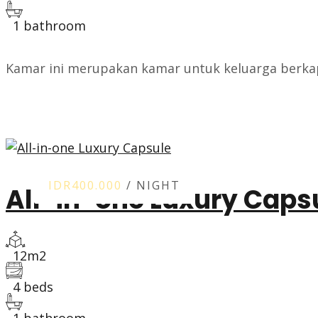
1 bathroom
Kamar ini merupakan kamar untuk keluarga berkap
ROOM DETAIL
IDR400.000
/ NIGHT
All-in-one Luxury Caps
12m2
4 beds