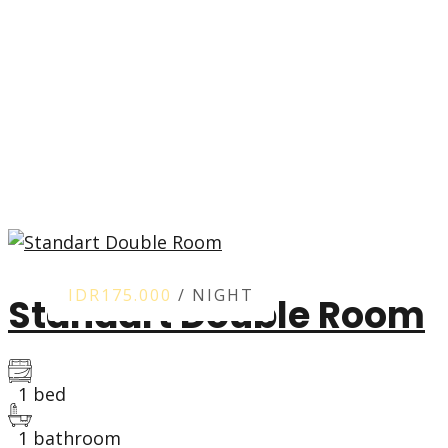
IDR175.000
/ NIGHT
Standart Double Room
1 bed
1 bathroom